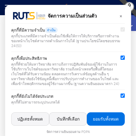
Skip
to
Open
×
จัดการความเป็นส่วนตัว
Search
content
for:
ข่าวประชาสัมพันธ์
คุกกี้ที่มีความจำเป็น
จำเป็น
คุกกี้ประเภทที่มีความจำเป็นต้องใช้เพื่อให้การให้บริการหรือการทำงาน
ของหน้าเว็บไซต์สามารถดำเนินการไปได้ (ฐานประโยชน์โดยชอบธรรม
24(5))
ข่าวประชาสัมพันธ์
คุกกี้เพื่อประสิทธิภาพ
คุกกี้ที่ช่วยให้มหาวิทยาลัย ทราบถึงการปฏิสัมพันธ์ของผู้ใช้งานในการ
ใช้บริการเว็บไซต์ของมหาวิทยาลัย รวมถึงหน้าเพจหรือพื้นที่ใดของ
เว็บไซต์ที่ได้รับความนิยม ตลอดจนการวิเคราะห์ข้อมูลด้านอื่น ๆ
มหาวิทยาลัยยังใช้ข้อมูลนี้เพื่อการปรับปรุงการทำงานของเว็บไซต์ และ
เพื่อเข้าใจพฤติกรรมของผู้ใช้งานมากขึ้น (ฐานความยินยอมมาตรา 24)
คุกกี้ที่ยังไม่ได้จัดประเภท
สำนักวิทยบริการฯ เข้าร่วมพิธีถวายพระพร
คุกกี้ที่ไม่สามารถระบุประเภทได้
ชัยมงคล เนื่องในวันเฉลิมพระชนมพรรษา
พระบาทสมเด็จพระปรเมนทรรามาธิบดีศรีสิน
ปฏิเสธทั้งหมด
บันทึกที่เลือก
ยอมรับทั้งหมด
ทรมหาวชิราลงกรณ พระวชิรเกล้าเจ้าอยู่หัว
จัดการความยินยอมตาม PDPA
27 กรกฎาคม 2026