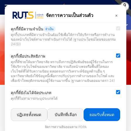
Skip
to
Open
×
จัดการความเป็นส่วนตัว
Search
content
for:
คุกกี้ที่มีความจำเป็น
จำเป็น
คุกกี้ประเภทที่มีความจำเป็นต้องใช้เพื่อให้การให้บริการหรือการทำงาน
ของหน้าเว็บไซต์สามารถดำเนินการไปได้ (ฐานประโยชน์โดยชอบธรรม
24(5))
คุกกี้เพื่อประสิทธิภาพ
คุกกี้ที่ช่วยให้มหาวิทยาลัย ทราบถึงการปฏิสัมพันธ์ของผู้ใช้งานในการ
ใช้บริการเว็บไซต์ของมหาวิทยาลัย รวมถึงหน้าเพจหรือพื้นที่ใดของ
เว็บไซต์ที่ได้รับความนิยม ตลอดจนการวิเคราะห์ข้อมูลด้านอื่น ๆ
มหาวิทยาลัยยังใช้ข้อมูลนี้เพื่อการปรับปรุงการทำงานของเว็บไซต์ และ
เพื่อเข้าใจพฤติกรรมของผู้ใช้งานมากขึ้น (ฐานความยินยอมมาตรา 24)
TV
คุกกี้ที่ยังไม่ได้จัดประเภท
คุกกี้ที่ไม่สามารถระบุประเภทได้
สำนักวิทยบริการฯ แจ้งการปิด
ปรับปรุงระบบจัดการเอกสาร
ปฏิเสธทั้งหมด
บันทึกที่เลือก
ยอมรับทั้งหมด
อิเล็กทรอนิกส์ (e-Document) และ
จัดการความยินยอมตาม PDPA