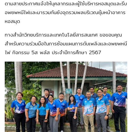
ตามสายประกาศเเจ้งให้บุคลากรเเละผู้ใช้บริหารหอสมุดเเละรีบ
อพยพหนีไฟเเละมารวมกันยังจุดรวมพลบริเวณซุ้มหน้าอาคาร
หอสมุด
ทางสำนักวิทยบริการเเละเทคโนโลยีสารสนเทศ ขอขอบคุณ
สำหรับความร่วมมือในการซ้อมเเผนการดับเพลิงเเละอพยพหนี
ไฟ กิจกรรม 5ส พลัส ประจำปีการศึกษา 2567