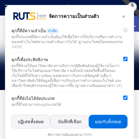
Skip
to
Open
×
จัดการความเป็นส่วนตัว
Search
content
for:
คุกกี้ที่มีความจำเป็น
จำเป็น
คุกกี้ประเภทที่มีความจำเป็นต้องใช้เพื่อให้การให้บริการหรือการทำงาน
ของหน้าเว็บไซต์สามารถดำเนินการไปได้ (ฐานประโยชน์โดยชอบธรรม
24(5))
คุกกี้เพื่อประสิทธิภาพ
คุกกี้ที่ช่วยให้มหาวิทยาลัย ทราบถึงการปฏิสัมพันธ์ของผู้ใช้งานในการ
ใช้บริการเว็บไซต์ของมหาวิทยาลัย รวมถึงหน้าเพจหรือพื้นที่ใดของ
เว็บไซต์ที่ได้รับความนิยม ตลอดจนการวิเคราะห์ข้อมูลด้านอื่น ๆ
มหาวิทยาลัยยังใช้ข้อมูลนี้เพื่อการปรับปรุงการทำงานของเว็บไซต์ และ
เพื่อเข้าใจพฤติกรรมของผู้ใช้งานมากขึ้น (ฐานความยินยอมมาตรา 24)
ข่าวระบบสารสนเทศเพื่อการบริหารและการบริการ
คุกกี้ที่ยังไม่ได้จัดประเภท
คุกกี้ที่ไม่สามารถระบุประเภทได้
สำนักวิทยบริการฯ เดินหน้าสู่การใช้
งานอย่างต่อเนื่อง…ระบบการบริหาร
ปฏิเสธทั้งหมด
บันทึกที่เลือก
ยอมรับทั้งหมด
จัดการยานพาหนะทางราชการ
จัดการความยินยอมตาม PDPA