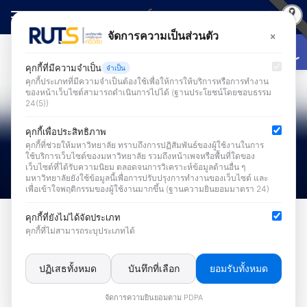
Skip
to
Open
×
จัดการความเป็นส่วนตัว
Search
content
for:
คุกกี้ที่มีความจำเป็น
จำเป็น
คุกกี้ประเภทที่มีความจำเป็นต้องใช้เพื่อให้การให้บริการหรือการทำงาน
ของหน้าเว็บไซต์สามารถดำเนินการไปได้ (ฐานประโยชน์โดยชอบธรรม
24(5))
คุกกี้เพื่อประสิทธิภาพ
คุกกี้ที่ช่วยให้มหาวิทยาลัย ทราบถึงการปฏิสัมพันธ์ของผู้ใช้งานในการ
ใช้บริการเว็บไซต์ของมหาวิทยาลัย รวมถึงหน้าเพจหรือพื้นที่ใดของ
เว็บไซต์ที่ได้รับความนิยม ตลอดจนการวิเคราะห์ข้อมูลด้านอื่น ๆ
มหาวิทยาลัยยังใช้ข้อมูลนี้เพื่อการปรับปรุงการทำงานของเว็บไซต์ และ
เพื่อเข้าใจพฤติกรรมของผู้ใช้งานมากขึ้น (ฐานความยินยอมมาตรา 24)
ข่าวระบบสารสนเทศเพื่อการบริหารและการบริการ
คุกกี้ที่ยังไม่ได้จัดประเภท
คุกกี้ที่ไม่สามารถระบุประเภทได้
สำนักวิทยบริการฯ เปิดตัว !! ระบบ
สารสนเทศบุคลากร ฟังก์ชันการลา
ปฏิเสธทั้งหมด
บันทึกที่เลือก
ยอมรับทั้งหมด
งาน
จัดการความยินยอมตาม PDPA