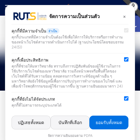
Skip
to
Open
×
จัดการความเป็นส่วนตัว
Search
content
for:
คุกกี้ที่มีความจำเป็น
จำเป็น
คุกกี้ประเภทที่มีความจำเป็นต้องใช้เพื่อให้การให้บริการหรือการทำงาน
ของหน้าเว็บไซต์สามารถดำเนินการไปได้ (ฐานประโยชน์โดยชอบธรรม
24(5))
คุกกี้เพื่อประสิทธิภาพ
คุกกี้ที่ช่วยให้มหาวิทยาลัย ทราบถึงการปฏิสัมพันธ์ของผู้ใช้งานในการ
ใช้บริการเว็บไซต์ของมหาวิทยาลัย รวมถึงหน้าเพจหรือพื้นที่ใดของ
เว็บไซต์ที่ได้รับความนิยม ตลอดจนการวิเคราะห์ข้อมูลด้านอื่น ๆ
มหาวิทยาลัยยังใช้ข้อมูลนี้เพื่อการปรับปรุงการทำงานของเว็บไซต์ และ
เพื่อเข้าใจพฤติกรรมของผู้ใช้งานมากขึ้น (ฐานความยินยอมมาตรา 24)
ข่าวระบบสารสนเทศเพื่อการบริหารและการบริการ
คุกกี้ที่ยังไม่ได้จัดประเภท
คุกกี้ที่ไม่สามารถระบุประเภทได้
สำนักวิทยบริการฯ เปิดตัว !! ระบบ
สารสนเทศสำหรับผู้บริหาร ฟังก์ชัน
ปฏิเสธทั้งหมด
บันทึกที่เลือก
ยอมรับทั้งหมด
การอนุมัติการขอใช้ยานพาหนะ/การ
จัดการความยินยอมตาม PDPA