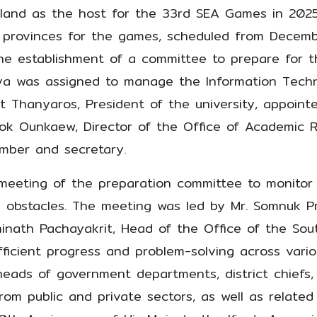
land as the host for the 33rd SEA Games in 2025
 provinces for the games, scheduled from Decemb
he establishment of a committee to prepare for 
jaya was assigned to manage the Information Tech
wat Thanyaros, President of the university, appoin
hok Ounkaew, Director of the Office of Academic 
mber and secretary.
meeting of the preparation committee to monitor t
d obstacles. The meeting was led by Mr. Somnuk 
hinath Pachayakrit, Head of the Office of the So
icient progress and problem-solving across vario
heads of government departments, district chiefs
rom public and private sectors, as well as relate