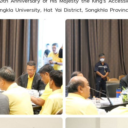
60th Anniversary of His Majesty the King’s Access
gkla University, Hat Yai District, Songkhla Provinc